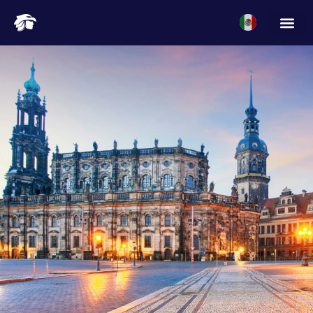
// jevac 09/07/2026 se agregó la línea siguiente a
solicitud de Ricardo de la O via Whatsapp 09/07/2026