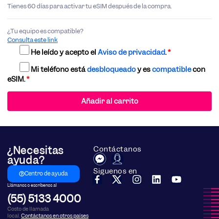
Tienes 60 días para activar tu eSIM después de la compra.
¿Tu equipo es compatible?
Consulta este link
He leído y acepto el
Aviso de privacidad
.
*
Mi teléfono está
desbloqueado
y es
compatible
con
eSIM.
*
Añadir al carrito
¿Necesitas
Contáctanos
ayuda?
Siguenos en
Centro de ayuda
Llámanos o escríbenos al
(55) 5133 4000
Costo de llamada
local.
Contáctanos en otros países